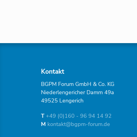
Kontakt
BGPM Forum GmbH & Co. KG
Niederlengericher Damm 49a
49525 Lengerich
T
+49 (0)160 - 96 94 14 92
M
kontakt@bgpm-forum.de