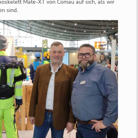
skelett Mate-XT von Comau auf sich, als wir
en sind.